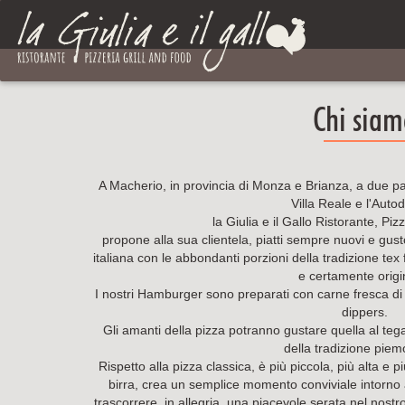
Chi siam
A Macherio, in provincia di Monza e Brianza, a due pa
Villa Reale e l'Auto
la Giulia e il Gallo Ristorante, P
propone alla sua clientela, piatti sempre nuovi e gusto
italiana con le abbondanti porzioni della tradizione tex
e certamente origi
I nostri Hamburger sono preparati con carne fresca di 
dippers.
Gli amanti della pizza potranno gustare quella al tega
della tradizione piem
Rispetto alla pizza classica, è più piccola, più alta 
birra, crea un semplice momento conviviale intorno al
trascorrere, in allegria, una piacevole serata nel nostr