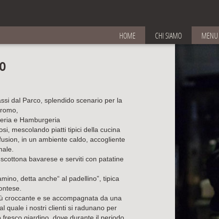
(current)
HOME
CHI SIAMO
MENU
o
ssi dal Parco, splendido scenario per la
dromo,
izzeria e Hamburgeria
si, mescolando piatti tipici della cucina
 fusion, in un ambiente caldo, accogliente
nale.
scottona bavarese e serviti con patatine
mino, detta anche“ al padellino”, tipica
ontese.
e più croccante e se accompagnata da una
 quale i nostri clienti si radunano per
o fresco giardino, dove durante il periodo