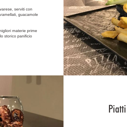
arese, serviti con
aramellati, guacamole
migliori materie prime
llo storico panificio
Piatt