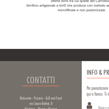
ottime birre tra cui quelle del Carrobio
birrificio artigianale a km0 che produce con metodo ar
microfiltrate e non pastorizzate.
INFO & P
CONTATTI
Per prenotazioni
qui a fianco. Ti 
Ristorante - Pizzeria - Grill and Food
via Cesare Battisti, 8
Nome e c
Macherio - Monza e Brianza